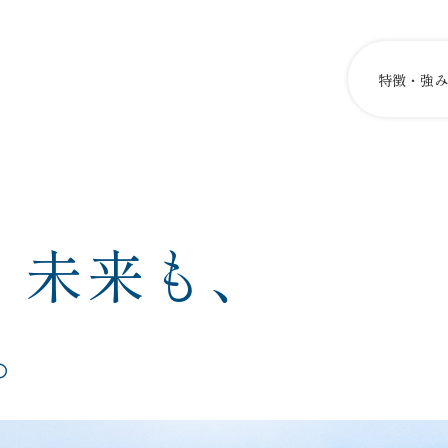
特徴・強み
 未来も、
。